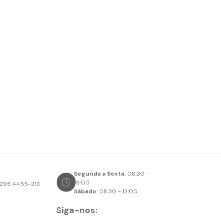
Segunda a Sexta:
08:30 -
18:00
º295 4455-213
Sábado:
08:30 - 13:00
Siga-nos: