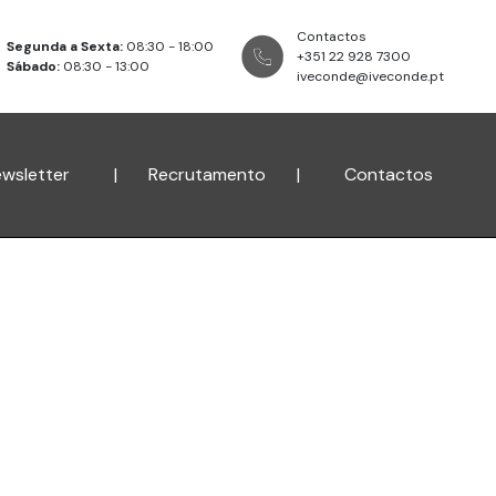
Contactos
Segunda a Sexta:
08:30 - 18:00
+351 22 928 7300
Sábado:
08:30 - 13:00
iveconde@iveconde.pt
wsletter
|
Recrutamento
|
Contactos